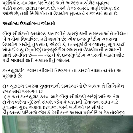
પ્રતિકાર, હવામાન પ્રતિકાર અને અલ્ટ્રાવાયોલેટ વૃદ્ધત્વ
પ્રતિકારના ફાયદા બનાવે છે, અને તે જ સમયે, પાણી શોષણ દર
ઓછો છે, તેથી સિલિકોનનો ઉપયોગ મુખ્યત્વે બજારમાં થાય છે.
અયોગ્ય ઉપયોગના જોખમો
ગૌણ સીલંટની અયોગ્ય પસંદગીને કારણે થતી સમસ્યાઓને નીચેના
બે વર્ગોમાં વિભાજિત કરી શકાય છે: એક ઇન્સ્યુલેટીંગ ગ્લાસના
ઉપયોગ કાર્યનું નુકસાન, એટલે કે, ઇન્સ્યુલેટીંગ ગ્લાસનું મૂળ કાર્ય
ખોવાઈ ગયું છે; બીજું ઇન્સ્યુલેટીંગ ગ્લાસના ઉપયોગની સલામતી
સાથે સંબંધિત છે— — એટલે કે, ઇન્સ્યુલેટીંગ ગ્લાસની બાહ્ય શીટ
પડી જવાથી થતી સલામતીનું જોખમ.
ઇન્સ્યુલેટીંગ ગ્લાસ સીલની નિષ્ફળતાના કારણો સામાન્ય રીતે આ
પ્રમાણે છે:
a) બ્યુટાઇલ રબરમાં ગુણવત્તાની સમસ્યાઓ છે અથવા તે સિલિકોન
રબર સાથે અસંગત છે.
b) કાચને ઇન્સ્યુલેટ કરવા માટે ગૌણ સીલંટથી ભરેલું ખનિજ તેલ
c) તેલ ભરેલા ગુંદરનો સંપર્ક, જેમ કે પડદાની દિવાલના સાંધા માટે
હવામાન ગુંદર અથવા દરવાજા અને બારીઓ પર સીલંટ
ડી) અન્ય પરિબળો જેમ કે ડેસીકન્ટ અથવા પ્રોસેસિંગ ટેકનોલોજી