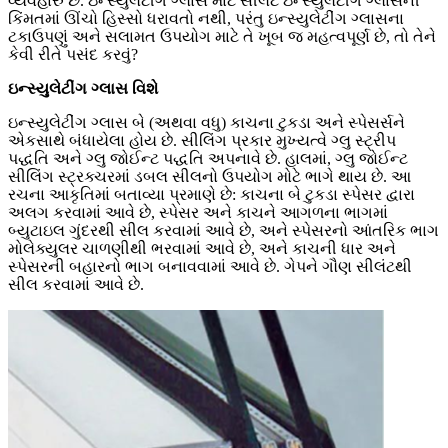
વ્યવહારુ છે. ઇન્સ્યુલેટીંગ ગ્લાસ માટે સીલંટ ઇન્સ્યુલેટીંગ ગ્લાસની
કિંમતમાં ઊંચો હિસ્સો ધરાવતો નથી, પરંતુ ઇન્સ્યુલેટીંગ ગ્લાસના
ટકાઉપણું અને સલામત ઉપયોગ માટે તે ખૂબ જ મહત્વપૂર્ણ છે, તો તેને
કેવી રીતે પસંદ કરવું?
ઇન્સ્યુલેટીંગ ગ્લાસ વિશે
ઇન્સ્યુલેટીંગ ગ્લાસ બે (અથવા વધુ) કાચના ટુકડા અને સ્પેસર્સને
એકસાથે બંધાયેલા હોય છે. સીલિંગ પ્રકાર મુખ્યત્વે ગ્લુ સ્ટ્રીપ
પદ્ધતિ અને ગ્લુ જોઈન્ટ પદ્ધતિ અપનાવે છે. હાલમાં, ગ્લુ જોઈન્ટ
સીલિંગ સ્ટ્રક્ચરમાં ડબલ સીલનો ઉપયોગ મોટે ભાગે થાય છે. આ
રચના આકૃતિમાં બતાવ્યા પ્રમાણે છે: કાચના બે ટુકડા સ્પેસર દ્વારા
અલગ કરવામાં આવે છે, સ્પેસર અને કાચને આગળના ભાગમાં
બ્યુટાઇલ ગુંદરથી સીલ કરવામાં આવે છે, અને સ્પેસરનો આંતરિક ભાગ
મોલેક્યુલર ચાળણીથી ભરવામાં આવે છે, અને કાચની ધાર અને
સ્પેસરની બહારનો ભાગ બનાવવામાં આવે છે. ગેપને ગૌણ સીલંટથી
સીલ કરવામાં આવે છે.