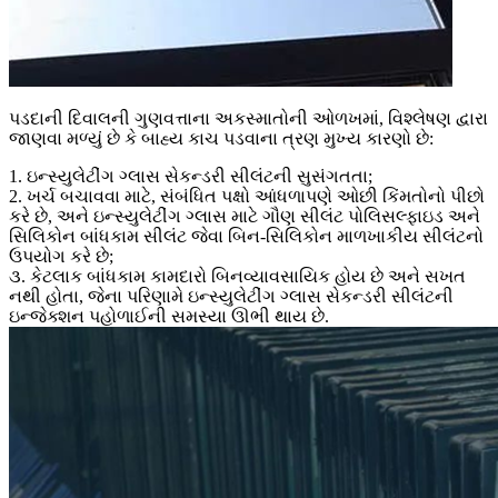
પડદાની દિવાલની ગુણવત્તાના અકસ્માતોની ઓળખમાં, વિશ્લેષણ દ્વારા
જાણવા મળ્યું છે કે બાહ્ય કાચ પડવાના ત્રણ મુખ્ય કારણો છે:
1. ઇન્સ્યુલેટીંગ ગ્લાસ સેકન્ડરી સીલંટની સુસંગતતા;
2. ખર્ચ બચાવવા માટે, સંબંધિત પક્ષો આંધળાપણે ઓછી કિંમતોનો પીછો
કરે છે, અને ઇન્સ્યુલેટીંગ ગ્લાસ માટે ગૌણ સીલંટ પોલિસલ્ફાઇડ અને
સિલિકોન બાંધકામ સીલંટ જેવા બિન-સિલિકોન માળખાકીય સીલંટનો
ઉપયોગ કરે છે;
૩. કેટલાક બાંધકામ કામદારો બિનવ્યાવસાયિક હોય છે અને સખત
નથી હોતા, જેના પરિણામે ઇન્સ્યુલેટીંગ ગ્લાસ સેકન્ડરી સીલંટની
ઇન્જેક્શન પહોળાઈની સમસ્યા ઊભી થાય છે.