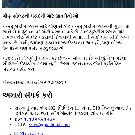
ગૌણ સીલંટની પસંદગી માટે સાવચેતીઓ
ઇન્સ્યુલેટીંગ ગ્લાસ માટે ગૌણ સીલંટ ઇન્સ્યુલેટીંગ ગ્લાસની ગુણવત્તા
અને સેવા જીવન પર મોટો પ્રભાવ પાડે છે. ઇન્સ્યુલેટીંગ ગ્લાસ માટે
માળખાકીય સીલંટ પડદાની દિવાલની સલામતી સાથે પણ સીધો સંબંધ
ધરાવે છે. તેથી, આપણે ફક્ત યોગ્ય ઉત્પાદન જ નહીં, પણ યોગ્ય
ઉત્પાદન પણ પસંદ કરવું જોઈએ.
પ્રથમ, તે ધોરણોનું પાલન કરે છે અને માંગ પર છે. બીજું, તેલ ભરેલા
સીલંટનો ઉપયોગ કરશો નહીં. છેલ્લે, જાનબોન્ડ જેવી પ્રતિષ્ઠિત
બ્રાન્ડ પસંદ કરો.
પોસ્ટ સમય: ઓક્ટોબર-૨૭-૨૦૨૨
અમારો સંપર્ક કરો
સરનામું
આરએમ 802, બિલ્ડિંગ 11, નંબર 518 ઝિન્ઝુઆન રોડ,
ઝિંકિયાઓ ટાઉન, સોંગજિયાંગ જિલ્લો, શાંઘાઈ, ચીન
ફોન
૧૯૧૪૫૫૨૧૫૪૫
ઇમેઇલ
sales2@junbond.com