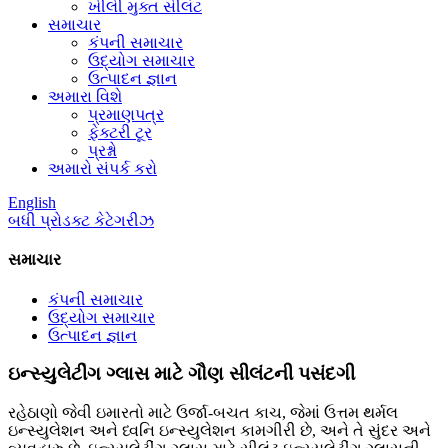
ખીલી મુક્ત સીલંટ
સમાચાર
કંપની સમાચાર
ઉદ્યોગ સમાચાર
ઉત્પાદન જ્ઞાન
અમારા વિશે
પ્રમાણપત્ર
ફેક્ટરી ટૂર
પ્રશ્નો
અમારો સંપર્ક કરો
English
બધી પ્રોડક્ટ કેટેગરીઝ
સમાચાર
કંપની સમાચાર
ઉદ્યોગ સમાચાર
ઉત્પાદન જ્ઞાન
ઇન્સ્યુલેટીંગ ગ્લાસ માટે ગૌણ સીલંટની પસંદગી
રહેઠાણો જેવી ઇમારતો માટે ઉર્જા-બચત કાચ, જેમાં ઉત્તમ થર્મલ
ઇન્સ્યુલેશન અને ધ્વનિ ઇન્સ્યુલેશન કામગીરી છે, અને તે સુંદર અને