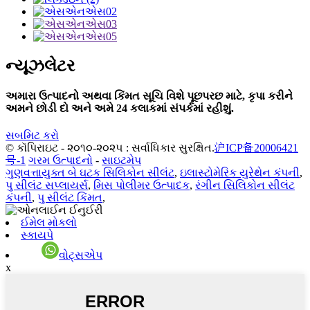
ન્યૂઝલેટર
અમારા ઉત્પાદનો અથવા કિંમત સૂચિ વિશે પૂછપરછ માટે, કૃપા કરીને
અમને છોડી દો અને અમે 24 કલાકમાં સંપર્કમાં રહીશું.
સબમિટ કરો
© કૉપિરાઇટ - ૨૦૧૦-૨૦૨૫ : સર્વાધિકાર સુરક્ષિત.
沪ICP备20006421
号-1
ગરમ ઉત્પાદનો
-
સાઇટમેપ
ગુણવત્તાયુક્ત બે ઘટક સિલિકોન સીલંટ
,
ઇલાસ્ટોમેરિક યુરેથેન કંપની
,
પુ સીલંટ સપ્લાયર્સ
,
મિસ પોલીમર ઉત્પાદક
,
રંગીન સિલિકોન સીલંટ
કંપની
,
પુ સીલંટ કિંમત
,
ઈમેલ મોકલો
સ્કાયપે
વોટ્સએપ
x