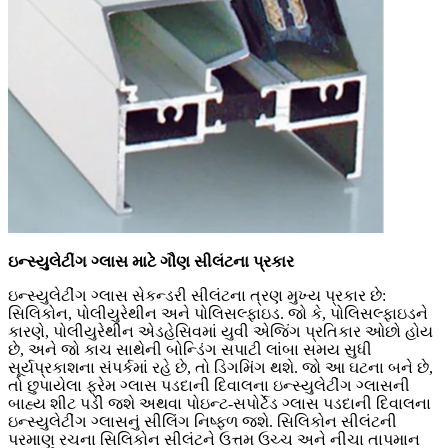
ઇન્સ્યુલેટીંગ ગ્લાસ માટે ગૌણ સીલંટના પ્રકાર
ઇન્સ્યુલેટીંગ ગ્લાસ સેકન્ડરી સીલંટના ત્રણ મુખ્ય પ્રકાર છે:
સિલિકોન, પોલીયુરેથીન અને પોલિસલ્ફાઇડ. જો કે, પોલિસલ્ફાઇડને
કારણે, પોલીયુરેથીન એડહેસિવમાં યુવી એજિંગ પ્રતિકાર ઓછો હોય
છે, અને જો કાચ સાથેની બોન્ડિંગ સપાટી લાંબા સમય સુધી
સૂર્યપ્રકાશના સંપર્કમાં રહે છે, તો ડિગમિંગ થશે. જો આ ઘટના બને છે,
તો છુપાયેલા ફ્રેમ ગ્લાસ પડદાની દિવાલના ઇન્સ્યુલેટીંગ ગ્લાસની
બાહ્ય શીટ પડી જશે અથવા પોઇન્ટ-સપોર્ટેડ ગ્લાસ પડદાની દિવાલના
ઇન્સ્યુલેટીંગ ગ્લાસનું સીલિંગ નિષ્ફળ જશે. સિલિકોન સીલંટની
પરમાણુ રચના સિલિકોન સીલંટને ઉત્તમ ઉચ્ચ અને નીચા તાપમાન