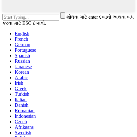
શોધવા માટે enter દબાવો અથવા બંધ
કરવા માટે ESC દબાવો.
English
French
German
Portuguese
Spanish
Russian
Japanese
Korean
Arabic
Irish
Greek
Turkish
Italian
Danish
Romanian
Indonesian
Czech
Afrikaans
Swedish