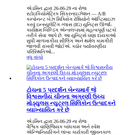
એડમિન દ્વારા 26-06-29 ના રોજ
સ્ટોઇકિયોમેટ્રિક સિંક્રનાઇઝેશન — A/B
કમ્પોનન્ટ બેઝ મિક્સિંગ રેશિયોને ઑપ્ટિમાઇઝ
કરવું ઇન્સ્યુલેટિંગ ગ્લાસ (IG) યુનિટ્સ ઊર્જા-
કાર્યક્ષમ બિલ્ડિંગ એન્વલપ્સમાં મહત્વપૂર્ણ ઘટકો
તરીકે સેવા આપે છે. આ યુનિટ્સે ઘણા દાયકાઓ
સુધી માળખાકીય સીલિંગ અને થર્મલ કામગીરી
જાળવી રાખવી જોઈએ. કઠોર પર્યાવરણીય
પરિસ્થિતિઓ...
વધુ વાંચો
ટોચના 5 પ્રદર્શન બેન્ચમાર્ક જે
વિશ્વસનીય ચીનના અગ્રણી ઉચ્ચ
મોડ્યુલસ ન્યુટ્રલ સિલિકોન ઉત્પાદકને
વ્યાખ્યાયિત કરે છે
એડમિન દ્વારા 26-06-29 ના રોજ
વૈશ્વિક વાણિજ્યિક બાંધકામ અને રવેશ
એન્જિનિયરિંગને લાંબા કાર્યકારી જીવનકાળ