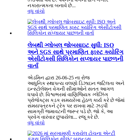
નકારાત્મકતા બનાવે છે...
વધુ વાંચો
લેબથી ગ્લોબલ જોબસાઇટ સુધી: ISO
અને SGS સાથે પ્રમાણિત ફાસ્ટ ક્યોરિંગ
એસીટોક્સી સિલિકોન સપ્લાયર પાછળની
વાર્તા
એડમિન દ્વારા 26-06-25 ના રોજ
આધુનિક સ્થાપત્ય વલણો ડિઝાઇન જટિલતા અને
ઇન્સ્ટોલેશન વેગની સીમાઓને સતત આગળ
ધપાવે છે. વિશ્વભરમાં વાણિજ્યિક ગ્લેઝિંગ
પ્રોજેક્ટ્સ કડક સમયરેખા હેઠળ કાર્ય કરે છે જેમાં
સમયપત્રકને ટ્રેક પર રાખવા માટે ઝડપી
સામગ્રી જમાવટની જરૂર પડે છે. જો કે, આ
પ્રવેગ વારંવાર છુપાયેલા... રજૂ કરે છે.
વધુ વાંચો