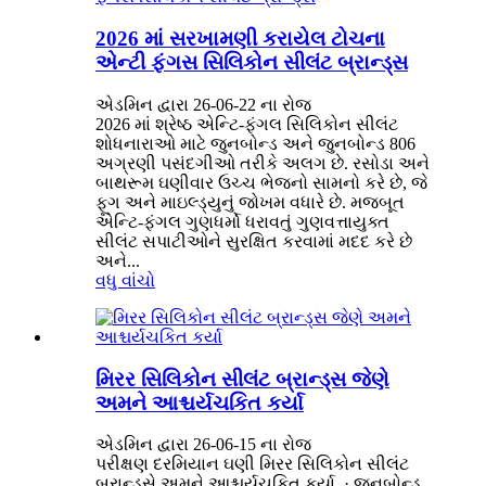
2026 માં સરખામણી કરાયેલ ટોચના
એન્ટી ફંગસ સિલિકોન સીલંટ બ્રાન્ડ્સ
એડમિન દ્વારા 26-06-22 ના રોજ
2026 માં શ્રેષ્ઠ એન્ટિ-ફંગલ સિલિકોન સીલંટ
શોધનારાઓ માટે જુનબોન્ડ અને જુનબોન્ડ 806
અગ્રણી પસંદગીઓ તરીકે અલગ છે. રસોડા અને
બાથરૂમ ઘણીવાર ઉચ્ચ ભેજનો સામનો કરે છે, જે
ફૂગ અને માઇલ્ડ્યુનું જોખમ વધારે છે. મજબૂત
એન્ટિ-ફંગલ ગુણધર્મો ધરાવતું ગુણવત્તાયુક્ત
સીલંટ સપાટીઓને સુરક્ષિત કરવામાં મદદ કરે છે
અને...
વધુ વાંચો
મિરર સિલિકોન સીલંટ બ્રાન્ડ્સ જેણે
અમને આશ્ચર્યચકિત કર્યા
એડમિન દ્વારા 26-06-15 ના રોજ
પરીક્ષણ દરમિયાન ઘણી મિરર સિલિકોન સીલંટ
બ્રાન્ડ્સે અમને આશ્ચર્યચકિત કર્યા. · જનબોન્ડ