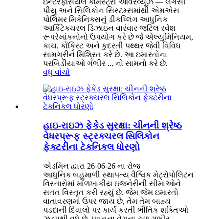
ઇન્ટરફેસિયલ કેમિસ્ટ્રી ઓવરવ્યૂઝ — લેગસી
પીયુ અને સિલિકોન સિસ્ટમ્સમાંથી એમએસ
પોલિમર મિકેનિક્સનું ડીકપ્લિંગ આધુનિક
આર્કિટેક્ચરલ ડિઝાઇન વારંવાર જટિલ રવેશ
રૂપરેખાંકનોનો ઉપયોગ કરે છે જે એલ્યુમિનિયમ,
કાચ, કોંક્રિટ અને કુદરતી પથ્થર જેવી વિવિધ
સામગ્રીને મિશ્રિત કરે છે. આ ઇમારતોના
પરબિડીયાઓ ગંભીર ... નો સામનો કરે છે.
વધુ વાંચો
હાઇ-રાઇઝ ફેકેડ સુરક્ષા: ચીનની શ્રેષ્ઠ
વેધરપ્રૂફ સ્ટ્રક્ચરલ સિલિકોન
ફેક્ટરીના ટેકનિકલ ધોરણો
એડમિન દ્વારા 26-06-26 ના રોજ
આધુનિક બહુમાળી સ્થાપત્ય વૈશ્વિક મેટ્રોપોલિટન
વિસ્તારોમાં માળખાકીય ઇજનેરીની સીમાઓને
સતત વિસ્તૃત કરી રહ્યું છે. જેમ જેમ ઇમારતો
વાતાવરણમાં ઉપર જાય છે, તેમ તેમ બાહ્ય
પડદાની દિવાલો પર કાર્ય કરતી ભૌતિક શક્તિઓ
ઝડપથી વધે છે. પવનના વેગના ઢાળ ગંભીર