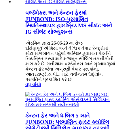
વર્લ્ડબેક્સ અને કેન્ટન ફેરમાં
JUNBOND: ISO-પ્રમાણિત
સ્થિતિસ્થાપક હાઇબ્રિડ MS સીલંટ અને
IG સીલંટ સોલ્યુશન્સ
એડમિન દ્વારા 26-06-29 ના રોજ
દક્ષિણપૂર્વ એશિયા અને વૈશ્વિક વેપાર કેન્દ્રોમાં
મોટા માળખાગત પહેલો અસ્થિર હવામાન પેટર્નને
નિયંત્રિત કરવા માટે મજબૂત સીલિંગ તકનીકોની
માંગ કરે છે. મનીલામાં વર્લ્ડબેક્સ અને ગુઆંગઝુમાં
કેન્ટન ફેર જેવા અગ્રણી વેપાર પ્રદર્શનો,
આંતરરાષ્ટ્રીય પી... માટે નવીનતમ ઉદ્યોગ
પ્રગતિને પ્રકાશિત કરે છે.
વધુ વાંચો
કેન્ટન ફેર અને ધ બિગ 5 ખાતે
JUNBOND: પ્રમાણિત ફાસ્ટ ક્યોરિંગ
એસેટોક્સી સિલિકોન સપ્લાયર તરફથી