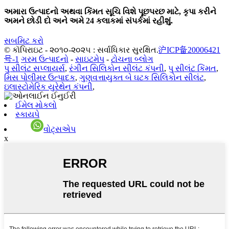
અમારા ઉત્પાદનો અથવા કિંમત સૂચિ વિશે પૂછપરછ માટે, કૃપા કરીને
અમને છોડી દો અને અમે 24 કલાકમાં સંપર્કમાં રહીશું.
સબમિટ કરો
© કૉપિરાઇટ - ૨૦૧૦-૨૦૨૫ : સર્વાધિકાર સુરક્ષિત.
沪ICP备20006421
号-1
ગરમ ઉત્પાદનો
-
સાઇટમેપ
-
ટોચના બ્લોગ
પુ સીલંટ સપ્લાયર્સ
,
રંગીન સિલિકોન સીલંટ કંપની
,
પુ સીલંટ કિંમત
,
મિસ પોલીમર ઉત્પાદક
,
ગુણવત્તાયુક્ત બે ઘટક સિલિકોન સીલંટ
,
ઇલાસ્ટોમેરિક યુરેથેન કંપની
,
ઈમેલ મોકલો
સ્કાયપે
વોટ્સએપ
x