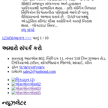
JB803 મજબૂત સંલગ્નતા અને હવામાન
પ્રતિકારથી પ્રભાવિત થયા. · ડાઉ કોર્નિંગ ક્લિયર
સિલિકોન વિશ્વસનીય પરિણામો આપે છે પરંતુ
વૈવિધ્યતાનો અભાવ ધરાવે છે. · DAP ઘરગથ્થુ
એડહેસિવ સીલંટ ધીમા ક્યોરિંગને કારણે નિરાશ
થયા. · લોક્ટાઇટ મિરર...
વધુ વાંચો
1
2
3
4
5
6
આગળ >
>>
પાનું 1 / 10
અમારો સંપર્ક કરો
સરનામું
આરએમ 802, બિલ્ડિંગ 11, નંબર 518 ઝિન્ઝુઆન રોડ,
ઝિંકિયાઓ ટાઉન, સોંગજિયાંગ જિલ્લો, શાંઘાઈ, ચીન
ફોન
૧૯૧૪૫૫૨૧૫૪૫
ઇમેઇલ
sales2@junbond.com
ન્યૂઝલેટર