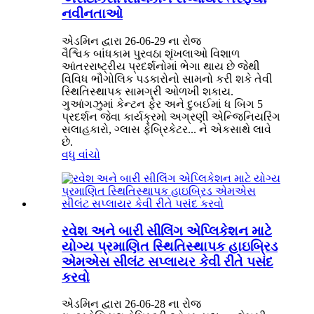
નવીનતાઓ
એડમિન દ્વારા 26-06-29 ના રોજ
વૈશ્વિક બાંધકામ પુરવઠા શૃંખલાઓ વિશાળ
આંતરરાષ્ટ્રીય પ્રદર્શનોમાં ભેગા થાય છે જેથી
વિવિધ ભૌગોલિક પડકારોનો સામનો કરી શકે તેવી
સ્થિતિસ્થાપક સામગ્રી ઓળખી શકાય.
ગુઆંગઝુમાં કેન્ટન ફેર અને દુબઈમાં ધ બિગ 5
પ્રદર્શન જેવા કાર્યક્રમો અગ્રણી એન્જિનિયરિંગ
સલાહકારો, ગ્લાસ ફેબ્રિકેટર... ને એકસાથે લાવે
છે.
વધુ વાંચો
રવેશ અને બારી સીલિંગ એપ્લિકેશન માટે
યોગ્ય પ્રમાણિત સ્થિતિસ્થાપક હાઇબ્રિડ
એમએસ સીલંટ સપ્લાયર કેવી રીતે પસંદ
કરવો
એડમિન દ્વારા 26-06-28 ના રોજ