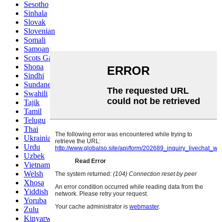
Sesotho
Sinhala
Slovak
Slovenian
Somali
Samoan
Scots Gaelic
Shona
Sindhi
Sundanese
Swahili
Tajik
Tamil
Telugu
Thai
Ukrainian
Urdu
Uzbek
Vietnamese
Welsh
Xhosa
Yiddish
Yoruba
Zulu
Kinyarwanda