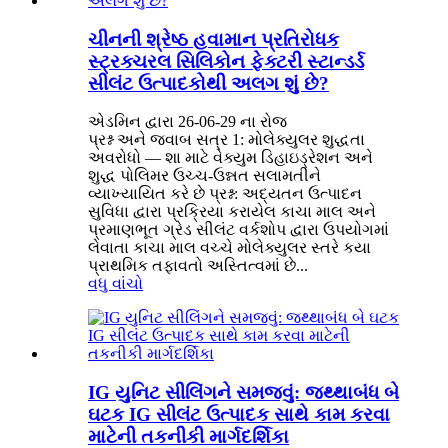
ચીનની શ્રેષ્ઠ હવામાન પ્રતિરોધક
સ્ટ્રક્ચરલ સિલિકોન ફેક્ટરી સ્ટાન્ડર્ડ
સીલંટ ઉત્પાદકોથી અલગ શું છે?
એડમિન દ્વારા 26-06-29 ના રોજ
પ્રશ્ન અને જવાબ સત્ર 1: મોલેક્યુલર શુદ્ધતા
અવરોધો — શા માટે વેક્યુમ ડિહાઇડ્રેશન અને
શુદ્ધ પોલિમર ઉચ્ચ-ઉન્નત સલામતીને
વ્યાખ્યાયિત કરે છે પ્રશ્ન: અદ્યતન ઉત્પાદન
સુવિધા દ્વારા પ્રક્રિયા કરાયેલ કાચા માલ અને
પ્રમાણભૂત ગ્રેડ સીલંટ વર્કશોપ દ્વારા ઉપયોગમાં
લેવાતા કાચા માલ વચ્ચે મોલેક્યુલર સ્તરે કયા
પ્રાથમિક તફાવતો અસ્તિત્વમાં છે...
વધુ વાંચો
IG યુનિટ સીલિંગને સમજવું: જથ્થાબંધ બે
ઘટક IG સીલંટ ઉત્પાદક સાથે કામ કરવા
માટેની તકનીકી માર્ગદર્શિકા