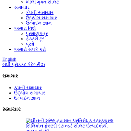
ખીલી મુક્ત સીલંટ
સમાચાર
કંપની સમાચાર
ઉદ્યોગ સમાચાર
ઉત્પાદન જ્ઞાન
અમારા વિશે
પ્રમાણપત્ર
ફેક્ટરી ટૂર
પ્રશ્નો
અમારો સંપર્ક કરો
English
બધી પ્રોડક્ટ કેટેગરીઝ
સમાચાર
કંપની સમાચાર
ઉદ્યોગ સમાચાર
ઉત્પાદન જ્ઞાન
સમાચાર