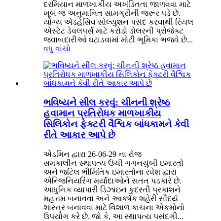
દરમિયાન માળખાકીય અખંડિતતા જાળવવા માટે
ખૂબ જ અનુમાનિત સામગ્રીની જરૂર પડે છે.
યોગ્ય એડહેસિવ સોલ્યુશન પસંદ કરવાથી રિયલ
એસ્ટેટ ડેવલપર્સ માટે કરોડો ડોલરની પ્રોજેક્ટ
જવાબદારીઓ ઘટાડવામાં મોટી ભૂમિકા ભજવે છે...
વધુ વાંચો
ભવિષ્યને સીલ કરવું: ચીનની શ્રેષ્ઠ
હવામાન પ્રતિરોધક માળખાકીય
સિલિકોન ફેક્ટરી વૈશ્વિક બાંધકામને કેવી
રીતે આકાર આપે છે
એડમિન દ્વારા 26-06-29 ના રોજ
સમકાલીન સ્થાપત્ય ઉંચી ગગનચુંબી ઇમારતો
અને જટિલ ભૌમિતિક ઇમારતોના રવેશ દ્વારા
એન્જિનિયરિંગ મર્યાદાઓને સતત પડકારે છે.
આધુનિક વ્યાપારી ડિઝાઇન કુદરતી પ્રકાશને
મહત્તમ બનાવવા અને આકર્ષક શહેરી સૌંદર્ય
શાસ્ત્ર બનાવવા માટે વિશાળ કાચના એકમોનો
ઉપયોગ કરે છે. જો કે, આ સ્થાપત્ય પસંદગી...