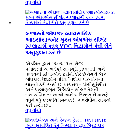
વધુ વાંચો
બજારનો અંદાજ: વ્યાવસાયિક
આઇસોસાયનેટ મુક્ત એમએસ સીલંટ
સપ્લાયર્સ કડક VOC નિયમોને કેવી રીતે
અનુકૂલન કરે છે
એડમિન દ્વારા 26-06-29 ના રોજ
પર્યાવરણીય આદેશો સામગ્રી સલામતી અને
પાલનની સીમાઓને ફરીથી દોરે છે તેમ વૈશ્વિક
બાંધકામ ઉદ્યોગ પરિવર્તનશીલ પરિવર્તનનો
સામનો કરી રહ્યો છે. પરંપરાગત પોલીયુરેથીન
અને પ્રમાણભૂત સિલિકોન સીલંટ તેમની
રાસાયણિક રચનાઓ અને અસ્થિરતાને કારણે
વધુને વધુ કડક નિયમનકારી અવરોધોનો સામનો
કરી રહ્યા છે...
વધુ વાંચો