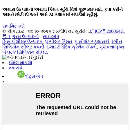
અમારા ઉત્પાદનો અથવા કિંમત સૂચિ વિશે પૂછપરછ માટે, કૃપા કરીને
અમને છોડી દો અને અમે 24 કલાકમાં સંપર્કમાં રહીશું.
સબમિટ કરો
© કૉપિરાઇટ - ૨૦૧૦-૨૦૨૫ : સર્વાધિકાર સુરક્ષિત.
沪ICP备20006421
号-1
ગરમ ઉત્પાદનો
-
સાઇટમેપ
મિસ પોલીમર ઉત્પાદક
,
પુ સીલંટ કિંમત
,
પુ સીલંટ સપ્લાયર્સ
,
રંગીન
સિલિકોન સીલંટ કંપની
,
ઇલાસ્ટોમેરિક યુરેથેન કંપની
,
ગુણવત્તાયુક્ત
બે ઘટક સિલિકોન સીલંટ
,
ઈમેલ મોકલો
સ્કાયપે
વોટ્સએપ
x