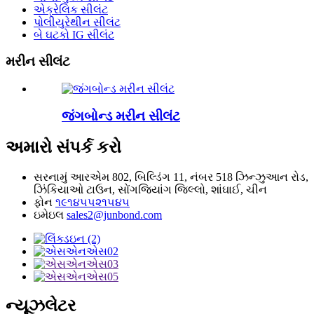
એક્રેલિક સીલંટ
પોલીયુરેથીન સીલંટ
બે ઘટકો IG સીલંટ
મરીન સીલંટ
જંગબોન્ડ મરીન સીલંટ
અમારો સંપર્ક કરો
સરનામું
આરએમ 802, બિલ્ડિંગ 11, નંબર 518 ઝિન્ઝુઆન રોડ,
ઝિંકિયાઓ ટાઉન, સોંગજિયાંગ જિલ્લો, શાંઘાઈ, ચીન
ફોન
૧૯૧૪૫૫૨૧૫૪૫
ઇમેઇલ
sales2@junbond.com
ન્યૂઝલેટર