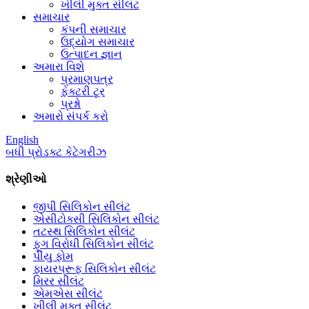
ખીલી મુક્ત સીલંટ
સમાચાર
કંપની સમાચાર
ઉદ્યોગ સમાચાર
ઉત્પાદન જ્ઞાન
અમારા વિશે
પ્રમાણપત્ર
ફેક્ટરી ટૂર
પ્રશ્નો
અમારો સંપર્ક કરો
English
બધી પ્રોડક્ટ કેટેગરીઝ
શ્રેણીઓ
જીપી સિલિકોન સીલંટ
એસીટોક્સી સિલિકોન સીલંટ
તટસ્થ સિલિકોન સીલંટ
ફૂગ વિરોધી સિલિકોન સીલંટ
પીયુ ફોમ
ફાયરપ્રૂફ સિલિકોન સીલંટ
મિરર સીલંટ
એમએસ સીલંટ
ખીલી મુક્ત સીલંટ