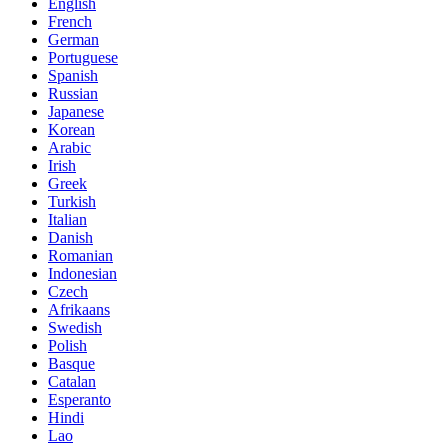
English
French
German
Portuguese
Spanish
Russian
Japanese
Korean
Arabic
Irish
Greek
Turkish
Italian
Danish
Romanian
Indonesian
Czech
Afrikaans
Swedish
Polish
Basque
Catalan
Esperanto
Hindi
Lao