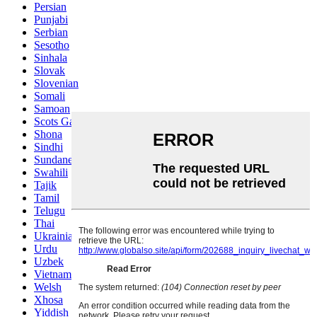
Persian
Punjabi
Serbian
Sesotho
Sinhala
Slovak
Slovenian
Somali
Samoan
Scots Gaelic
Shona
Sindhi
Sundanese
Swahili
Tajik
Tamil
Telugu
Thai
Ukrainian
Urdu
Uzbek
Vietnamese
Welsh
Xhosa
Yiddish