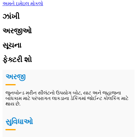
અમને ઇમેઇલ મોકલો
ઝાંખી
અરજીઓ
સૂચના
ફેક્ટરી શો
અરજી
જુનબોન્ડ મરીન સીલંટનો ઉપયોગ બોટ, યાટ અને જહાજના
બાંધકામ માટે પરંપરાગત લાકડાના ડેકિંગમાં જોઈન્ટ કોલકિંગ માટે
થાય છે.
સુવિધાઓ