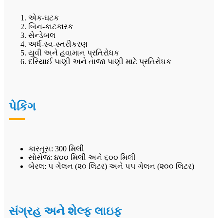
એક-ઘટક
બિન-કાટકારક
સેન્ડેબલ
અર્ધ-સ્વ-સ્તરીકરણ
યુવી અને હવામાન પ્રતિરોધક
દરિયાઈ પાણી અને તાજા પાણી માટે પ્રતિરોધક
પેકિંગ
કારતૂસ: 300 મિલી
સોસેજ: ૪૦૦ મિલી અને ૬૦૦ મિલી
બેરલ: ૫ ગેલન (૨૦ લિટર) અને ૫૫ ગેલન (૨૦૦ લિટર)
સંગ્રહ અને શેલ્ફ લાઇફ