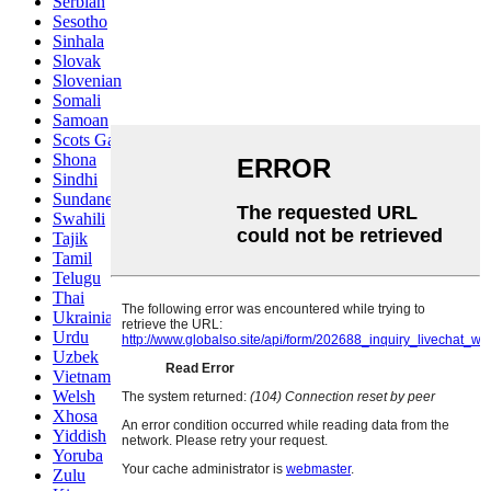
Serbian
Sesotho
Sinhala
Slovak
Slovenian
Somali
Samoan
Scots Gaelic
Shona
Sindhi
Sundanese
Swahili
Tajik
Tamil
Telugu
Thai
Ukrainian
Urdu
Uzbek
Vietnamese
Welsh
Xhosa
Yiddish
Yoruba
Zulu