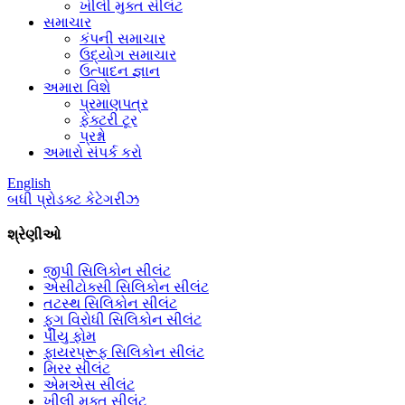
ખીલી મુક્ત સીલંટ
સમાચાર
કંપની સમાચાર
ઉદ્યોગ સમાચાર
ઉત્પાદન જ્ઞાન
અમારા વિશે
પ્રમાણપત્ર
ફેક્ટરી ટૂર
પ્રશ્નો
અમારો સંપર્ક કરો
English
બધી પ્રોડક્ટ કેટેગરીઝ
શ્રેણીઓ
જીપી સિલિકોન સીલંટ
એસીટોક્સી સિલિકોન સીલંટ
તટસ્થ સિલિકોન સીલંટ
ફૂગ વિરોધી સિલિકોન સીલંટ
પીયુ ફોમ
ફાયરપ્રૂફ સિલિકોન સીલંટ
મિરર સીલંટ
એમએસ સીલંટ
ખીલી મુક્ત સીલંટ