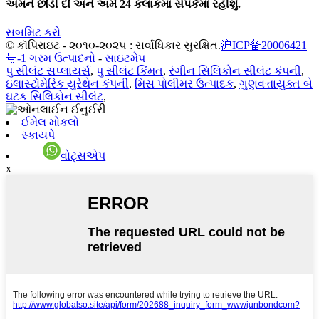
અમને છોડી દો અને અમે 24 કલાકમાં સંપર્કમાં રહીશું.
સબમિટ કરો
© કૉપિરાઇટ - ૨૦૧૦-૨૦૨૫ : સર્વાધિકાર સુરક્ષિત.
沪ICP备20006421
号-1
ગરમ ઉત્પાદનો
-
સાઇટમેપ
પુ સીલંટ સપ્લાયર્સ
,
પુ સીલંટ કિંમત
,
રંગીન સિલિકોન સીલંટ કંપની
,
ઇલાસ્ટોમેરિક યુરેથેન કંપની
,
મિસ પોલીમર ઉત્પાદક
,
ગુણવત્તાયુક્ત બે
ઘટક સિલિકોન સીલંટ
,
ઈમેલ મોકલો
સ્કાયપે
વોટ્સએપ
x