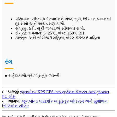
પરિવહન: સીલબંધ ઉત્પાદનને ભેજ, સૂર્ય, ઊંચા તાપમાનથી
દૂર રાખો અને અથડામણ ટાળો.
સંગ્રહ: ઠંડી, સૂકી જગ્યાએ સીલબંધ રાખો.
સંગ્રહ તાપમાન: 5~25℃. ભેજ: ≤50% RH.
કારતૂસ અને સોસેજ 9 મહિના, બેરલ પેકેજ 6 મહિના
રંગ
● સફેદ/કાળો/ગ્રે / ગ્રાહક જરૂરી
પાછલું:
જુનબોન્ડ XPS EPS ઇન્સ્યુલેશન પેનલ્સ કન્સ્ટ્રક્શન
PU ફોમ
આગળ:
જુનબોન્ડ પારદર્શક બહુહેતુક બાંધકામ અને સુશોભન
સિલિકોન સીલંટ