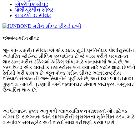
એક્રેલિક સીલંટ
પોલીયુરેથીન સીલંટ
બે ઘટકો IG સીલંટ
જંગબોન્ડ મરીન સીલંટ
જુનબોન્ડ મરીન સીલંટ એ એક-ઘટક યુવી-પ્રતિરોધક પોલીયુરેથીન-
આધારિત જોઈન્ટ સીલિંગ કમ્પાઉન્ડ છે જે ખાસ કરીને પરંપરાગત
લાકડાના મરીન ડેકિંગમાં કોકિંગ સાંધા માટે બનાવવામાં આવે છે. આ
કમ્પાઉન્ડ એક લવચીક ઇલાસ્ટોમર બનાવવા માટે ક્યોર થાય છે જેને
રેતીથી ભરી શકાય છે. જુનબોન્ડ મરીન સીલંટ આંતરરાષ્ટ્રીય
દરિયાઈ સંગઠનની જરૂરિયાતોને પૂર્ણ કરે છે, અને ISO 9001/14001
ગુણવત્તા ખાતરી પ્રણાલી અને જવાબદાર સંભાળ કાર્યક્રમ અનુસાર
ઉત્પાદિત થાય છે.
આ ઉત્પાદન ફક્ત અનુભવી વ્યાવસાયિક વપરાશકર્તાઓ માટે જ
યોગ્ય છે. સંલગ્નતા અને સામગ્રીની સુસંગતતા સુનિશ્ચિત કરવા માટે
વાસ્તવિક સબસ્ટ્રેટ અને શરતો સાથે પરીક્ષણો કરવા પડશે.