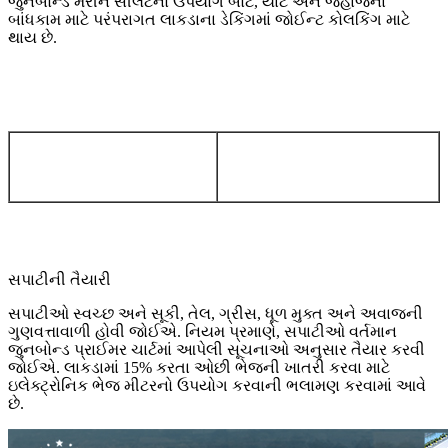
જુનબોન્ડ મરીન સીલંટનો ઉપયોગ બોટ, યાટ અને જહાજના
બાંધકામ માટે પરંપરાગત લાકડાના ડેકિંગમાં જોઈન્ટ કોલકિંગ માટે
થાય છે.
સપાટીની તૈયારી
સપાટીઓ સ્વચ્છ અને સૂકી, તેલ, ગ્રીસ, ધૂળ મુક્ત અને અવાજની
ગુણવત્તાવાળી હોવી જોઈએ. નિયમ પ્રમાણે, સપાટીઓ વર્તમાન
જુનબોન્ડ પ્રાઈમર ચાર્ટમાં આપેલી સૂચનાઓ અનુસાર તૈયાર કરવી
જોઈએ. લાકડામાં 15% કરતા ઓછી ભેજની ખાતરી કરવા માટે
ઇલેક્ટ્રોનિક ભેજ મીટરનો ઉપયોગ કરવાની ભલામણ કરવામાં આવે
છે.