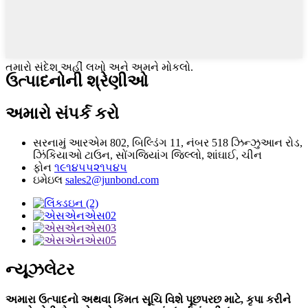
તમારો સંદેશ અહીં લખો અને અમને મોકલો.
ઉત્પાદનોની શ્રેણીઓ
અમારો સંપર્ક કરો
સરનામું
આરએમ 802, બિલ્ડિંગ 11, નંબર 518 ઝિન્ઝુઆન રોડ,
ઝિંકિયાઓ ટાઉન, સોંગજિયાંગ જિલ્લો, શાંઘાઈ, ચીન
ફોન
૧૯૧૪૫૫૨૧૫૪૫
ઇમેઇલ
sales2@junbond.com
ન્યૂઝલેટર
અમારા ઉત્પાદનો અથવા કિંમત સૂચિ વિશે પૂછપરછ માટે, કૃપા કરીને